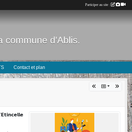
Participer au site :
 la commune d'Ablis.
TS
Contact et plan
𝗘𝘁𝗶𝗻𝗰𝗲𝗹𝗹𝗲