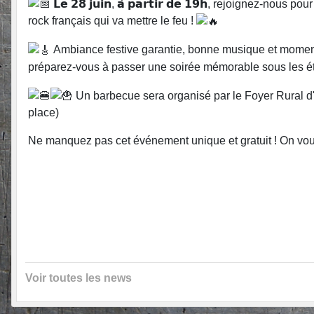
𝗟𝗲 𝟮𝟴 𝗷𝘂𝗶𝗻, 𝗮̀ 𝗽𝗮𝗿𝘁𝗶𝗿 𝗱𝗲 𝟭𝟵𝗵, rejoignez
rock français qui va mettre le feu !
Ambiance festive garantie, bonne musique et moment
préparez-vous à passer une soirée mémorable sous les ét
Un barbecue sera organisé par le Foyer Rural d'A
place)
Ne manquez pas cet événement unique et gratuit ! On vo
Voir toutes les news