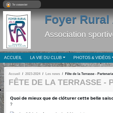
Panneau de gestion des cookies
Se connecter
Foyer Rural 
Association sportiv
ACCUEIL
LA VIE DU CLUB
PHOTOS & VIDÉOS
Accueil
2023-2024
Les news
Fête de la Terrasse - Partenaria
FÊTE DE LA TERRASSE -
𝗤𝘂𝗼𝗶 𝗱𝗲 𝗺𝗶𝗲𝘂𝘅 𝗾𝘂𝗲 𝗱𝗲 𝗰𝗹𝗼̂𝘁𝘂𝗿𝗲𝗿 𝗰𝗲𝘁𝘁𝗲 𝗯𝗲𝗹𝗹𝗲 𝘀𝗮𝗶𝘀𝗼
?