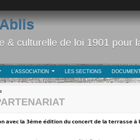
Ablis
e & culturelle de loi 1901 pour
L'ASSOCIATION
LES SECTIONS
DOCUMEN
t
 PARTENARIAT
 𝗮𝘃𝗲𝗰 𝗹𝗮 𝟯𝗲̀𝗺𝗲 𝗲́𝗱𝗶𝘁𝗶𝗼𝗻 𝗱𝘂 𝗰𝗼𝗻𝗰𝗲𝗿𝘁 𝗱𝗲 𝗹𝗮 𝘁𝗲𝗿𝗿𝗮𝘀𝘀𝗲 𝗮̀ 𝗹'