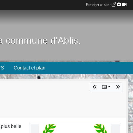
Participer au site :
 la commune d'Ablis.
TS
Contact et plan
 plus belle