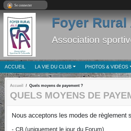
Panneau de gestion des cookies
Se connecter
Foyer Rural 
Association sportiv
ACCUEIL
LA VIE DU CLUB
PHOTOS & VIDÉOS
Accueil
Quels moyens de payement ?
QUELS MOYENS DE PAYE
Nous acceptons les modes de règlement s
- CB (uniquement le jour du Forum)