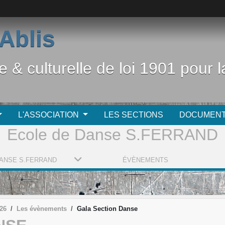
Ablis
e & culturelle de loi 1901 pour
L'ASSOCIATION
LES SECTIONS
DOCUMEN
Ecole de Danse S.FERRAND
ANSE S.FERRAND
ÉVÈNEMENTS
26
Les évènements
Gala Section Danse