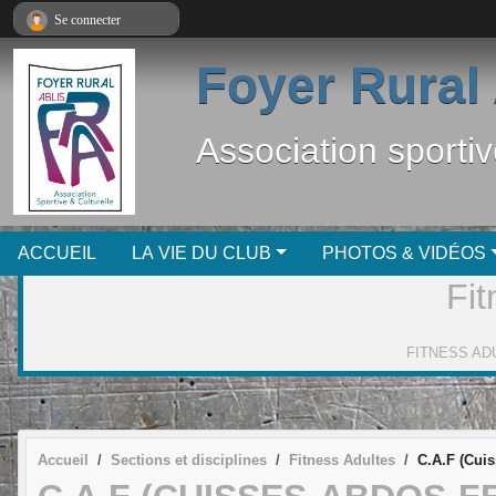
Panneau de gestion des cookies
Se connecter
Foyer Rural 
Association sportiv
ACCUEIL
LA VIE DU CLUB
PHOTOS & VIDÉOS
Fit
Accueil
Sections et disciplines
Fitness Adultes
C.A.F (Cui