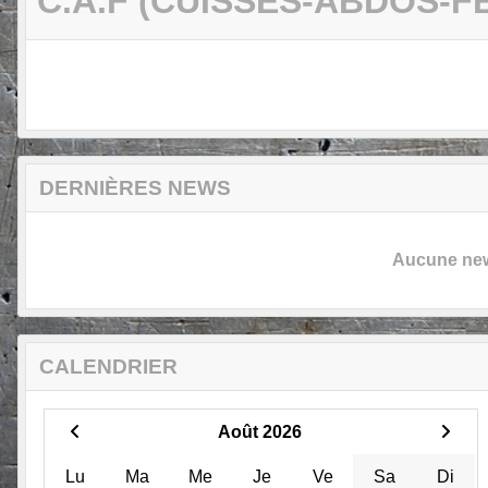
C.A.F (CUISSES-ABDOS-F
DERNIÈRES NEWS
Aucune news
CALENDRIER
Août 2026
Lu
Ma
Me
Je
Ve
Sa
Di