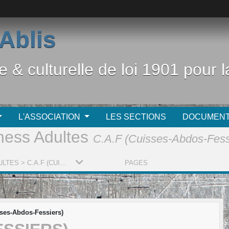
Ablis
e & culturelle de loi 1901 pour
L'ASSOCIATION
LES SECTIONS
DOCUMEN
ness Adultes
C.A.F (Cuisses-Abdos-Fess
FITNESS ADULTES > C.A.F (CUISSES-ABDOS-FESSIERS)
PAGES
sses-Abdos-Fessiers)