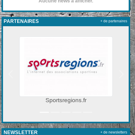
Aucune news à afficher.
PARTENAIRES
+ de partenaires
Précedent
Suivan
Sportsregions.fr
NEWSLETTER
+ de newsletters