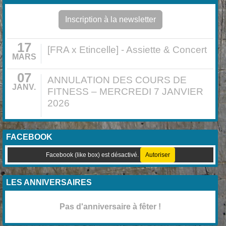
Inscription à la newsletter
17
[FRA x Etincelle] - Assiette & Concert
MARS
07
ANNULATION DES COURS DE
JANV.
FITNESS – MERCREDI 7 JANVIER
2026
FACEBOOK
Facebook (like box) est désactivé.
Autoriser
LES ANNIVERSAIRES
Pas d'anniversaire à fêter !