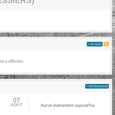
ESSIERS)
+ de news
 à afficher.
+ d'évènements
07
AOÛT
Aucun évènement aujourd'hui