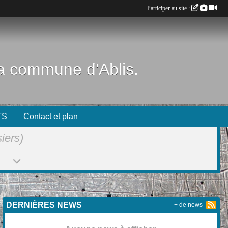
Participer au site :
 la commune d'Ablis.
TS
Contact et plan
iers)
DERNIÈRES NEWS
+ de news