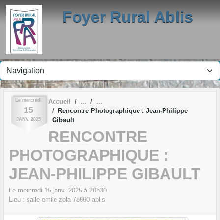
Panneau de gestion des cookies
Foyer Rural Ablis
Le
mercredi
Accueil
15
Rencontre Photographique : Jean-Philippe
Gibault
JANV.
2025
RENCONTRE
PHOTOGRAPHIQUE :
JEAN-PHILIPPE GIBAULT
Le
mercredi
15
janv.
2025
à 20h30
Lieu :
salle emile zola
78660
ablis