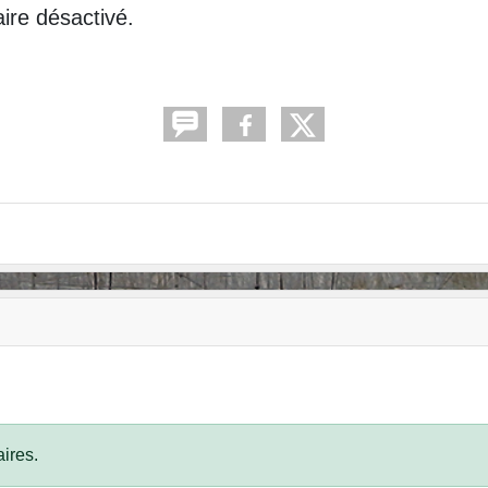
aire désactivé.
ires.