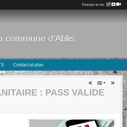
Participer au site :
 la commune d'Ablis.
TS
Contact et plan
ITAIRE : PASS VALIDE