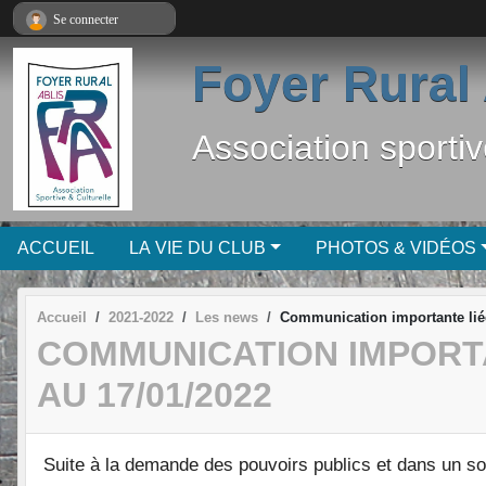
Panneau de gestion des cookies
Se connecter
Foyer Rural 
Association sportiv
ACCUEIL
LA VIE DU CLUB
PHOTOS & VIDÉOS
Accueil
2021-2022
Les news
Communication importante liée 
COMMUNICATION IMPORTA
AU 17/01/2022
Suite à la demande des pouvoirs publics et dans un so