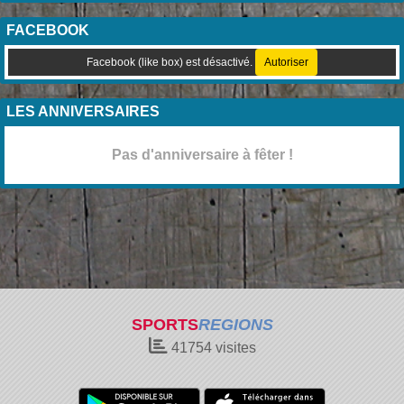
FACEBOOK
Facebook (like box) est désactivé.
Autoriser
LES ANNIVERSAIRES
Pas d'anniversaire à fêter !
SPORTS
REGIONS
41754
visites