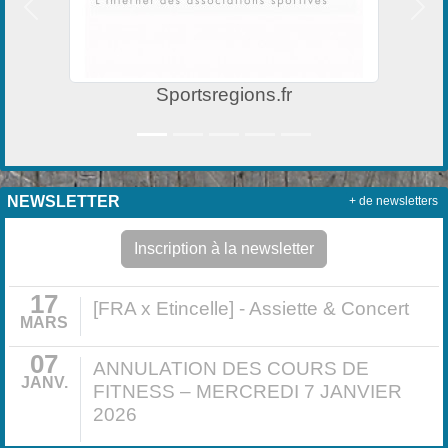
Précedent
Suiv
Sportsregions.fr
NEWSLETTER
+ de newsletters
Inscription à la newsletter
17
[FRA x Etincelle] - Assiette & Concert
MARS
07
ANNULATION DES COURS DE
JANV.
FITNESS – MERCREDI 7 JANVIER
2026