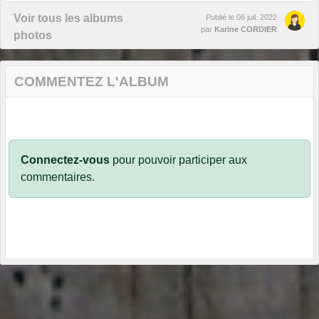
Voir tous les albums
Publié le
06 juil. 2022
par
Karine CORDIER
photos
COMMENTEZ L'ALBUM
Connectez-vous
pour pouvoir participer aux
commentaires.