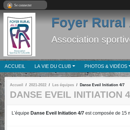
Panneau de gestion des cookies
Se connecter
Foyer Rural 
Association sportiv
ACCUEIL
LA VIE DU CLUB
PHOTOS & VIDÉOS
Accueil
2021-2022
Les équipes
Danse Eveil Initiation 4/7
DANSE EVEIL INITIATION 4
L'équipe
Danse Eveil Initiation 4/7
est composée de 15 