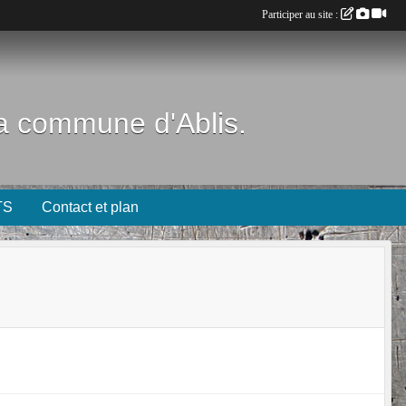
Participer au site :
 la commune d'Ablis.
TS
Contact et plan