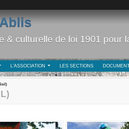
Ablis
e & culturelle de loi 1901 pour
L'ASSOCIATION
LES SECTIONS
DOCUMEN
ésil)
L)