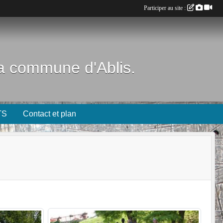
Participer au site :
 la commune d'Ablis.
TS
Contact et plan