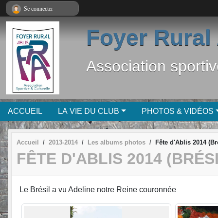
Panneau de gestion des cookies
Se connecter
Foyer Rural 
Association sportiv
ACCUEIL
LA VIE DU CLUB
PHOTOS & VIDÉOS
Accueil
2013-2014
Les albums photos
Fête d'Ablis 2014 (Br
FÊTE D'ABLIS 2014 (BRÉSI
Le Brésil a vu Adeline notre Reine couronnée