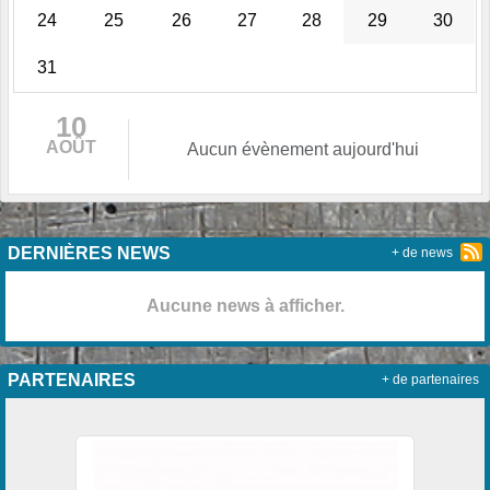
24
25
26
27
28
29
30
31
10
AOÛT
Aucun évènement aujourd'hui
DERNIÈRES NEWS
+ de news
Aucune news à afficher.
PARTENAIRES
+ de partenaires