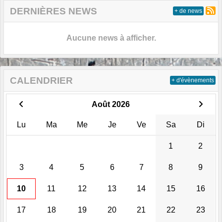
DERNIÈRES NEWS
+ de news
Aucune news à afficher.
CALENDRIER
+ d'évènements
Août 2026
Lu
Ma
Me
Je
Ve
Sa
Di
1
2
3
4
5
6
7
8
9
10
11
12
13
14
15
16
17
18
19
20
21
22
23