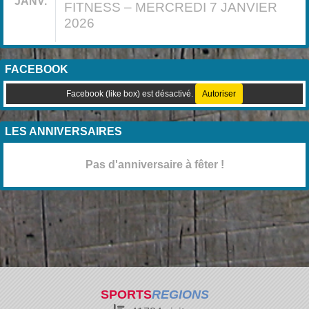
JANV.
FITNESS – MERCREDI 7 JANVIER
2026
FACEBOOK
Facebook (like box) est désactivé.
Autoriser
LES ANNIVERSAIRES
Pas d'anniversaire à fêter !
SPORTS
REGIONS