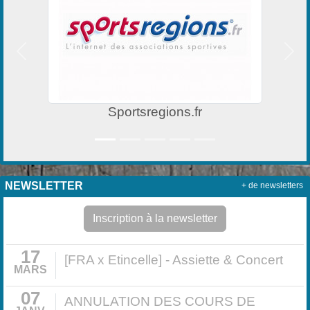
Précedent
Suiv
Sportsregions.fr
NEWSLETTER
+ de newsletters
Inscription à la newsletter
17
[FRA x Etincelle] - Assiette & Concert
MARS
07
ANNULATION DES COURS DE