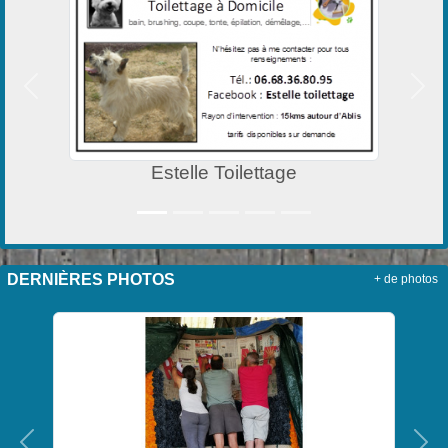
Précedent
Suiv
Estelle Toilettage
DERNIÈRES PHOTOS
+ de photos