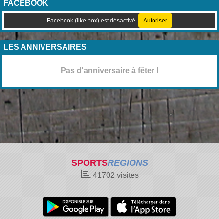
FACEBOOK
Facebook (like box) est désactivé.
Autoriser
LES ANNIVERSAIRES
Pas d'anniversaire à fêter !
SPORTS
REGIONS
41702
visites