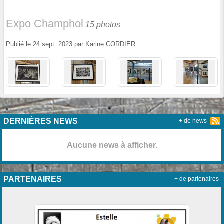
Expo Champhol
15 photos
Publié le
24 sept. 2023
par
Karine CORDIER
DERNIÈRES NEWS
+ de news
Aucune news à afficher.
PARTENAIRES
+ de partenaires