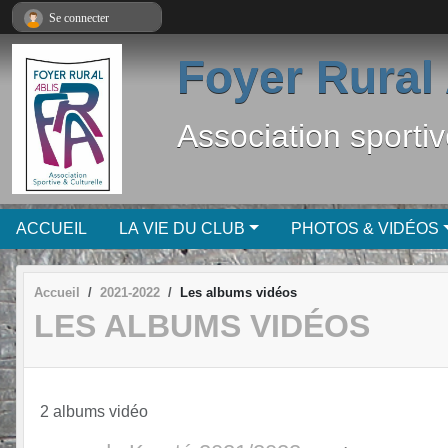
Panneau de gestion des cookies
Se connecter
Foyer Rural 
Association sportiv
ACCUEIL
LA VIE DU CLUB
PHOTOS & VIDÉOS
Accueil
2021-2022
Les albums vidéos
LES ALBUMS VIDÉOS
2 albums vidéo