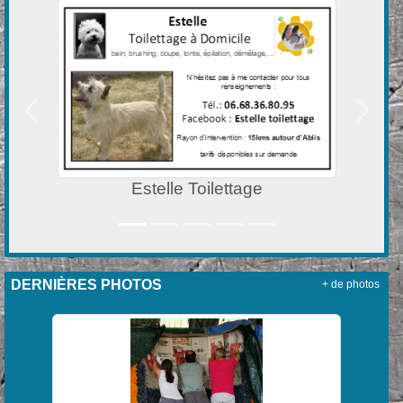
Précedent
Suivan
lle Toilettage
Initiativ
DERNIÈRES PHOTOS
+ de photos