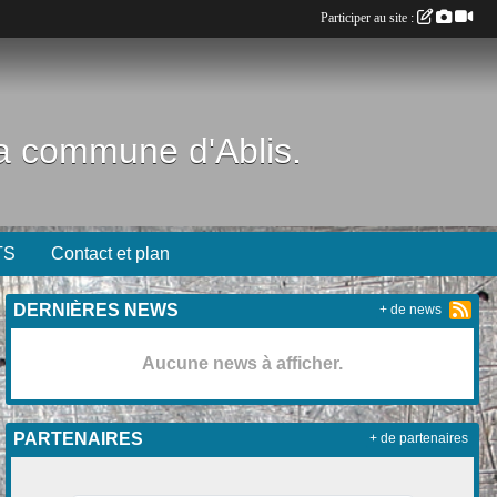
Participer au site :
 la commune d'Ablis.
TS
Contact et plan
DERNIÈRES NEWS
+ de news
Aucune news à afficher.
PARTENAIRES
+ de partenaires