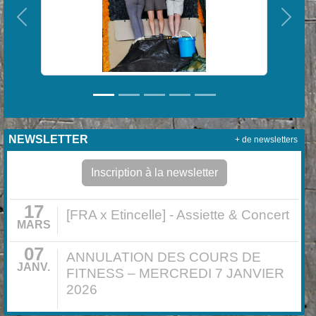
Précedent
Suiva
NEWSLETTER
+ de newsletters
Inscription à la newsletter
17
[FRA x Etincelle] - Assiette & Concert
MARS
07
ANNULATION DES COURS DE
JANV.
FITNESS – MERCREDI 7 JANVIER
2026