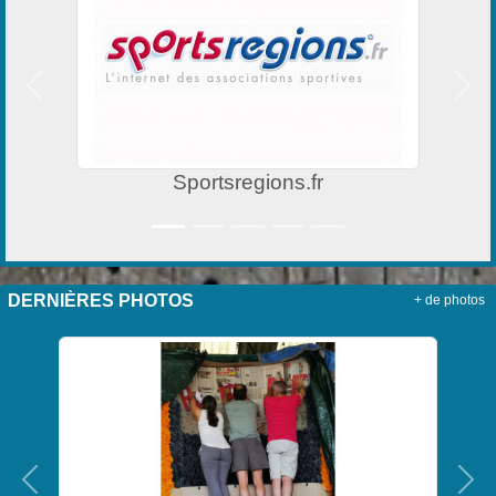
Précedent
Suiv
Sportsregions.fr
DERNIÈRES PHOTOS
+ de photos
Précedent
Sui