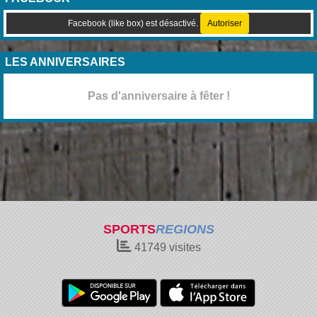
Facebook (like box) est désactivé.
Autoriser
LES ANNIVERSAIRES
Pas d'anniversaire à fêter !
SPORTS
REGIONS
41749
visites