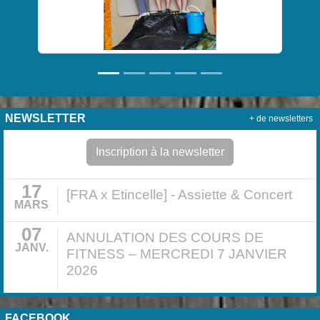
NEWSLETTER
+ de newsletters
Inscription à la newsletter
17
[FRA x Etincelle] - Assiette & Concert
MARS
07
ANNULATION DES COURS DE
JANV.
FITNESS – MERCREDI 7 JANVIER
2026
FACEBOOK