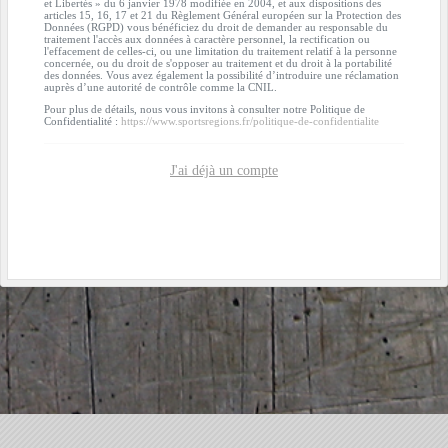
et Libertés » du 6 janvier 1978 modifiée en 2004, et aux dispositions des
articles 15, 16, 17 et 21 du Règlement Général européen sur la Protection des
Données (RGPD) vous bénéficiez du droit de demander au responsable du
traitement l'accès aux données à caractère personnel, la rectification ou
l'effacement de celles-ci, ou une limitation du traitement relatif à la personne
concernée, ou du droit de s'opposer au traitement et du droit à la portabilité
des données. Vous avez également la possibilité d’introduire une réclamation
auprès d’une autorité de contrôle comme la CNIL.
Pour plus de détails, nous vous invitons à consulter notre Politique de
Confidentialité :
https://www.sportsregions.fr/politique-de-confidentialite
J'ai déjà un compte